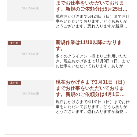
て対応させていただきま...
までお仕事をいただいておりま
す。新規のご依頼分は5月25日
（月）以降からの作業になります
現在おかげさまで5月24日（日）までお仕
のでよろしくお願いいたします。
事をいただいております。どうもありが
とうございます。恐れ入りますが新規の
ご依頼分は5月25日（月）以降からの作業
になります。もしお仕事があるようでし
たら早めにご予約いただければ日程を押
新規作業は11/10以降になりま
未分類
さえて対応させて...
す。
多くのクライアント様よりご利用いただ
き、現在おかげさまで11月9日（日）まで
お仕事をいただいております。ありがと
うございます。恐れ入りますが新規のご
依頼分は11月10日（月）以降からの作業
になりますので、よろしくお願いいたし
現在おかげさまで3月31日（日）
未分類
ます。もしお仕事...
までお仕事をいただいておりま
す。新規のご依頼分は4月1日
（月）以降からの作業になります
現在おかげさまで3月31日（日）までお仕
のでよろしくお願いいたします。
事をいただいております。どうもありが
とうございます。恐れ入りますが新規の
ご依頼分は4月1日（月）以降からの作業
になります。もしお仕事があるようでし
たら早めにご予約いただければ日程を押
さえて対応させてい...