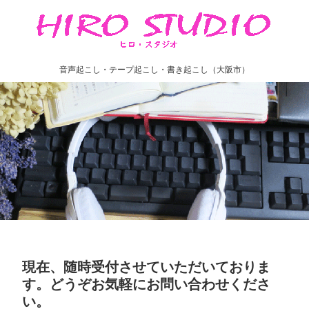
音声起こし・テープ起こし・書き起こし（大阪市）
現在、随時受付させていただいておりま
す。どうぞお気軽にお問い合わせくださ
い。