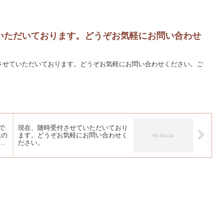
。
いただいております。どうぞお気軽にお問い合わせ
させていただいております。どうぞお気軽にお問い合わせください。ご
。
で
現在、随時受付させていただいており
規の
ます。どうぞお気軽にお問い合わせく
の
ださい。
いい