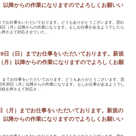
月）以降からの作業になりますのでよろしくお願いい
）までお仕事をいただいております。どうもありがとうございます。恐れ
月6日（月）以降からの作業になります。もしお仕事があるようでしたら
押さえて対応させていた...
29日（日）までお仕事をいただいております。新規
日（月）以降からの作業になりますのでよろしくお願
日）までお仕事をいただいております。どうもありがとうございます。恐
0月30日（月）以降からの作業になります。もしお仕事があるようでし
程を押さえて対応さ...
7日（月）までお仕事をいただいております。新規の
火）以降からの作業になりますのでよろしくお願いい