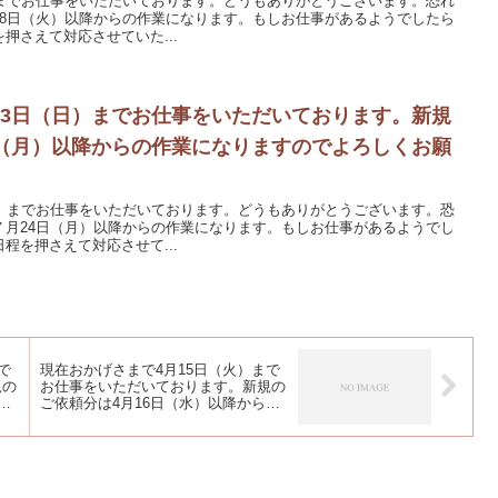
）までお仕事をいただいております。どうもありがとうございます。恐れ
月8日（火）以降からの作業になります。もしお仕事があるようでしたら
押さえて対応させていた...
23日（日）までお仕事をいただいております。新規
日（月）以降からの作業になりますのでよろしくお願
日）までお仕事をいただいております。どうもありがとうございます。恐
７月24日（月）以降からの作業になります。もしお仕事があるようでし
程を押さえて対応させて...
で
現在おかげさまで4月15日（火）まで
規の
お仕事をいただいております。新規の
の
ご依頼分は4月16日（水）以降からの
いい
作業になりますのでよろしくお願いい
たします。