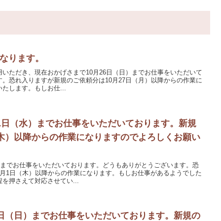
になります。
いただき、現在おかげさまで10月26日（日）までお仕事をいただいて
。恐れ入りますが新規のご依頼分は10月27日（月）以降からの作業に
たします。もしお仕...
31日（水）までお仕事をいただいております。新規
（木）以降からの作業になりますのでよろしくお願い
）までお仕事をいただいております。どうもありがとうございます。恐
8月1日（木）以降からの作業になります。もしお仕事があるようでした
を押さえて対応させてい...
5日（日）までお仕事をいただいております。新規の