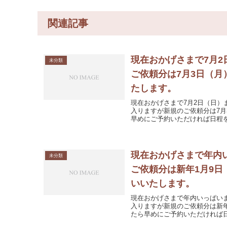
関連記事
現在おかげさまで7月
未分類
ご依頼分は7月3日（
たします。
現在おかげさまで7月2日（日
入りますが新規のご依頼分は7
早めにご予約いただければ日程を
現在おかげさまで年内
未分類
ご依頼分は新年1月9
いいたします。
現在おかげさまで年内いっぱい
入りますが新規のご依頼分は新
たら早めにご予約いただければ日