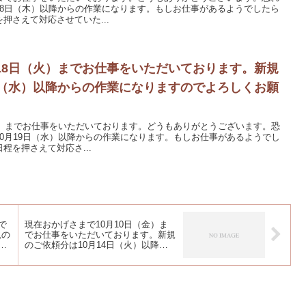
月8日（木）以降からの作業になります。もしお仕事があるようでしたら
押さえて対応させていた...
18日（火）までお仕事をいただいております。新規
日（水）以降からの作業になりますのでよろしくお願
火）までお仕事をいただいております。どうもありがとうございます。恐
0月19日（水）以降からの作業になります。もしお仕事があるようでし
程を押さえて対応さ...
で
現在おかげさまで10月10日（金）ま
規の
でお仕事をいただいております。新規
の
のご依頼分は10月14日（火）以降か
いい
らの作業になりますのでよろしくお願
いいたします。