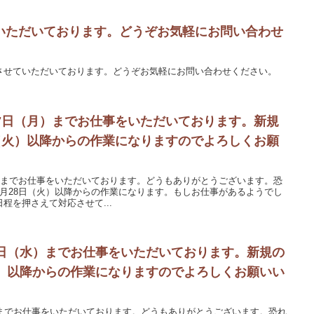
いただいております。どうぞお気軽にお問い合わせ
させていただいております。どうぞお気軽にお問い合わせください。
27日（月）までお仕事をいただいております。新規
日（火）以降からの作業になりますのでよろしくお願
）までお仕事をいただいております。どうもありがとうございます。恐
月28日（火）以降からの作業になります。もしお仕事があるようでし
程を押さえて対応させて...
7日（水）までお仕事をいただいております。新規の
木）以降からの作業になりますのでよろしくお願いい
）までお仕事をいただいております。どうもありがとうございます。恐れ