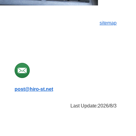
sitemap
post@hiro-st.net
Last Update:2026/8/3