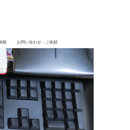
納期
お問い合わせ・ご依頼