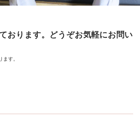
ております。どうぞお気軽にお問い
ります。