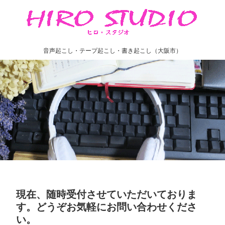
音声起こし・テープ起こし・書き起こし（大阪市）
現在、随時受付させていただいておりま
す。どうぞお気軽にお問い合わせくださ
い。