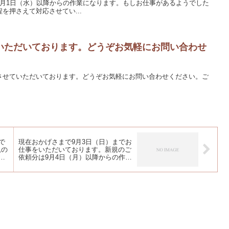
3月1日（水）以降からの作業になります。もしお仕事があるようでした
を押さえて対応させてい...
いただいております。どうぞお気軽にお問い合わせ
させていただいております。どうぞお気軽にお問い合わせください。ご
。
で
現在おかげさまで9月3日（日）までお
規の
仕事をいただいております。新規のご
の
依頼分は9月4日（月）以降からの作業
いい
になりますのでよろしくお願いいたし
ます。