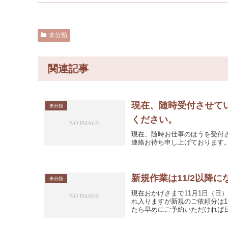
未分類
関連記事
現在、随時受付させて
未分類
ください。
現在、随時お仕事のほうを受付
連絡お待ち申し上げております
新規作業は11/2以降
未分類
現在おかげさまで11月1日（日
れ入りますが新規のご依頼分は1
たら早めにご予約いただければ日