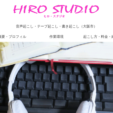
音声起こし・テープ起こし・書き起こし（大阪市）
概要・プロフィル
作業環境
起こし方・料金・