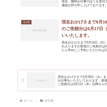
現在、随時お仕事のほうを受付
連絡お待ち申し上げております
現在おかげさまで6月
未分類
のご依頼分は6月17
いいたします。
現在おかげさまで6月16日（日
れ入りますが新規のご依頼分は6
たら早めにご予約いただければ日
現在おかげさまで2月28日（火）ま
お仕事をいただいております。新
ご依頼分は3月1日（水）以降から
業になりますのでよろしくお願い
します。
ホーム
未分類