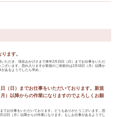
になります。
いただき、現在おかげさまで来年2月15日（日）までお仕事をいただ
ございます。恐れ入りますが新規のご依頼分は2月16日（月）以降か
があるようでしたら早め...
11日（日）までお仕事をいただいております。新規
日（月）以降からの作業になりますのでよろしくお願
）までお仕事をいただいております。どうもありがとうございます。恐
月12日（月）以降からの作業になります。もしお仕事があるようでし