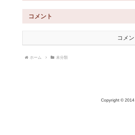
します。
コメント
コメン
ホーム
未分類
Copyright © 