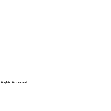
hts Reserved.