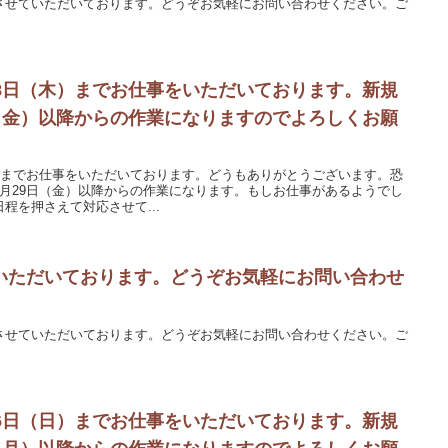
させていただいております。どうぞお気軽にお問い合わせください。ご
。
28日（木）までお仕事をいただいております。新規
日（金）以降からの作業になりますのでよろしくお願
）までお仕事をいただいております。どうもありがとうございます。恐
月29日（金）以降からの作業になります。もしお仕事があるようでし
程を押さえて対応させて...
いただいております。どうぞお気軽にお問い合わせ
させていただいております。どうぞお気軽にお問い合わせください。ご
。
16日（日）までお仕事をいただいております。新規