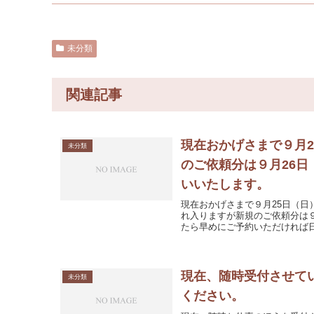
未分類
関連記事
現在おかげさまで９月
未分類
のご依頼分は９月26
いいたします。
現在おかげさまで９月25日（
れ入りますが新規のご依頼分は
たら早めにご予約いただければ日
現在、随時受付させて
未分類
ください。