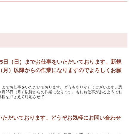
25日（日）までお仕事をいただいております。新規
日（月）以降からの作業になりますのでよろしくお願
日）までお仕事をいただいております。どうもありがとうございます。恐
９月26日（月）以降からの作業になります。もしお仕事があるようでし
程を押さえて対応させて...
いただいております。どうぞお気軽にお問い合わせ