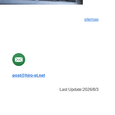
sitemap
post@hiro-st.net
Last Update:2026/8/3