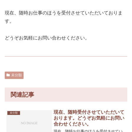
現在、随時お仕事のほうを受付させていただいておりま
す。
どうぞお気軽にお問い合わせください。
未分類
関連記事
現在、随時受付させていただいて
未分類
おります。どうぞお気軽にお問い
合わせください。
現在、随時お仕事のほうを受付させてい