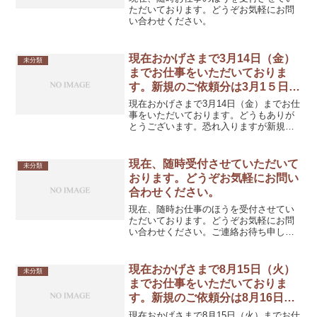
ただいております。どうぞお気軽にお問
い合わせください。
現在おかげさまで3月14日（金）
未分類
までお仕事をいただいておりま
す。新規のご依頼分は3月1５日
（土）以降からの作業になります
現在おかげさまで3月14日（金）までお仕
のでよろしくお願いいたします。
事をいただいております。どうもありが
とうございます。恐れ入りますが新規の
ご依頼分は3月15日（土）以降からの作業
になります。もしお仕事があるようでし
たら早めにご予約いただければ日程を押
現在、随時受付させていただいて
未分類
さえて対応させて...
おります。どうぞお気軽にお問い
合わせください。
現在、随時お仕事のほうを受付させてい
ただいております。どうぞお気軽にお問
い合わせください。ご連絡お待ち申し上
げております。
現在おかげさまで8月15日（火）
未分類
までお仕事をいただいておりま
す。新規のご依頼分は8月16日
（水）以降からの作業になります
現在おかげさまで8月15日（火）までお仕