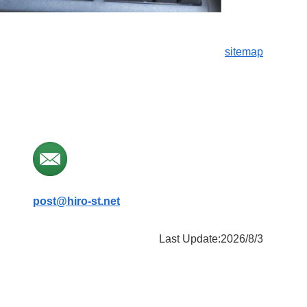
sitemap
post@hiro-st.net
Last Update:2026/8/3