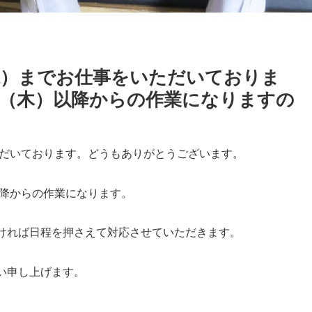
（水）までお仕事をいただいておりま
日（木）以降からの作業になりますの
。
ただいております。どうもありがとうございます。
以降からの作業になります。
ければ日程を押さえて対応させていただきます。
い申し上げます。