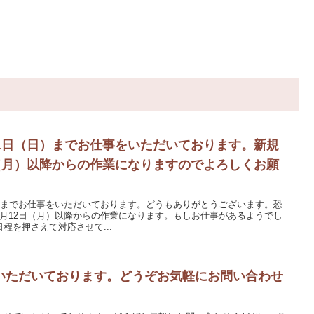
11日（日）までお仕事をいただいております。新規
日（月）以降からの作業になりますのでよろしくお願
）までお仕事をいただいております。どうもありがとうございます。恐
月12日（月）以降からの作業になります。もしお仕事があるようでし
程を押さえて対応させて...
いただいております。どうぞお気軽にお問い合わせ