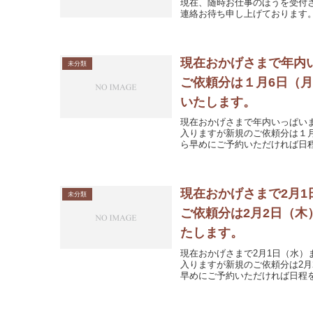
現在、随時お仕事のほうを受付
連絡お待ち申し上げております
現在おかげさまで年内
未分類
ご依頼分は１月6日（
いたします。
現在おかげさまで年内いっぱい
入りますが新規のご依頼分は１
ら早めにご予約いただければ日程
現在おかげさまで2月
未分類
ご依頼分は2月2日（
たします。
現在おかげさまで2月1日（水
入りますが新規のご依頼分は2
早めにご予約いただければ日程を