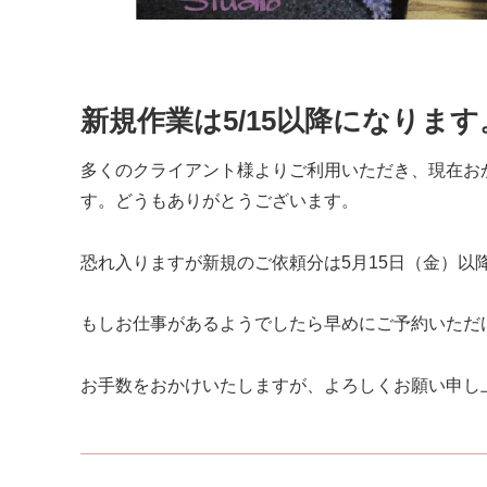
新規作業は5/15以降になります
多くのクライアント様よりご利用いただき、現在おか
す。どうもありがとうございます。
恐れ入りますが新規のご依頼分は5月15日（金）以
もしお仕事があるようでしたら早めにご予約いただ
お手数をおかけいたしますが、よろしくお願い申し