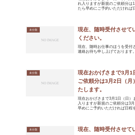
れ入りますが新規のご依頼分は1
たら早めにご予約いただければ日
現在、随時受付させて
未分類
ください。
現在、随時お仕事のほうを受付
連絡お待ち申し上げております
現在おかげさまで3月
未分類
ご依頼分は3月2日（
たします。
現在おかげさまで3月1日（日
入りますが新規のご依頼分は3
早めにご予約いただければ日程を
現在、随時受付させて
未分類