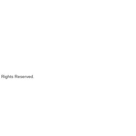
hts Reserved.