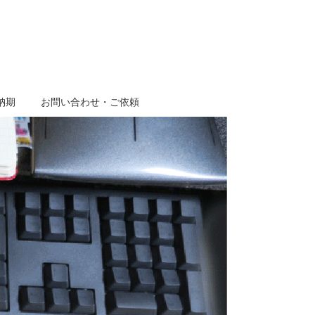
納期
お問い合わせ・ご依頼