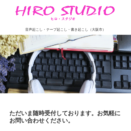
音声起こし・テープ起こし・書き起こし（大阪市）
ただいま随時受付しております。お気軽に
お問い合わせください。