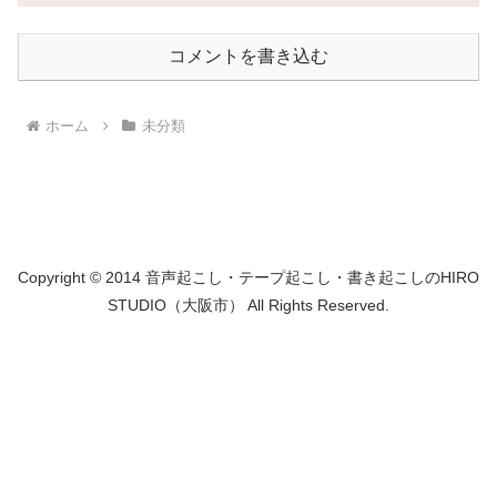
コメントを書き込む
ホーム
未分類
Copyright © 2014 音声起こし・テープ起こし・書き起こしのHIRO
STUDIO（大阪市） All Rights Reserved.