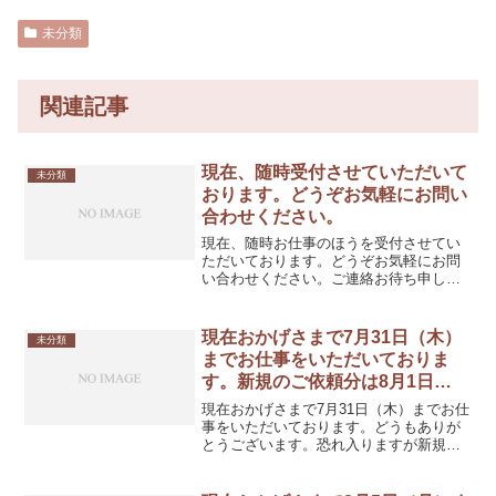
未分類
関連記事
現在、随時受付させていただいて
未分類
おります。どうぞお気軽にお問い
合わせください。
現在、随時お仕事のほうを受付させてい
ただいております。どうぞお気軽にお問
い合わせください。ご連絡お待ち申し上
げております。
現在おかげさまで7月31日（木）
未分類
までお仕事をいただいておりま
す。新規のご依頼分は8月1日
（金）以降からの作業になります
現在おかげさまで7月31日（木）までお仕
のでよろしくお願いいたします。
事をいただいております。どうもありが
とうございます。恐れ入りますが新規の
ご依頼分は8月1日（金）以降からの作業
になります。もしお仕事があるようでし