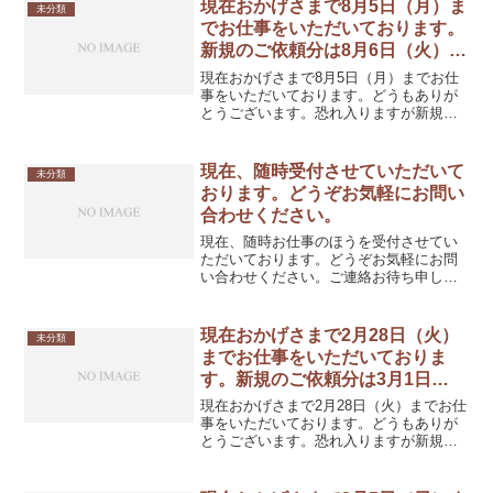
たら早めにご予約いただければ日程を押
現在おかげさまで8月5日（月）ま
未分類
さえて対応させてい...
でお仕事をいただいております。
新規のご依頼分は8月6日（火）以
降からの作業になりますのでよろ
現在おかげさまで8月5日（月）までお仕
しくお願いいたします。
事をいただいております。どうもありが
とうございます。恐れ入りますが新規の
ご依頼分は8月6日（火）以降からの作業
になります。もしお仕事があるようでし
たら早めにご予約いただければ日程を押
現在、随時受付させていただいて
未分類
さえて対応させていた...
おります。どうぞお気軽にお問い
合わせください。
現在、随時お仕事のほうを受付させてい
ただいております。どうぞお気軽にお問
い合わせください。ご連絡お待ち申し上
げております。
現在おかげさまで2月28日（火）
未分類
までお仕事をいただいておりま
す。新規のご依頼分は3月1日
（水）以降からの作業になります
現在おかげさまで2月28日（火）までお仕
のでよろしくお願いいたします。
事をいただいております。どうもありが
とうございます。恐れ入りますが新規の
ご依頼分は3月1日（水）以降からの作業
になります。もしお仕事があるようでし