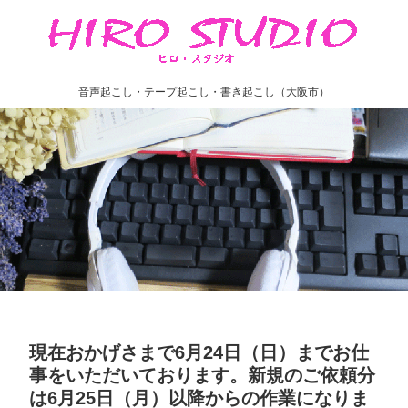
音声起こし・テープ起こし・書き起こし（大阪市）
現在おかげさまで6月24日（日）までお仕
事をいただいております。新規のご依頼分
は6月25日（月）以降からの作業になりま