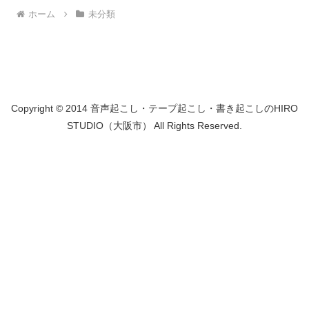
ホーム
未分類
Copyright © 2014 音声起こし・テープ起こし・書き起こしのHIRO
STUDIO（大阪市） All Rights Reserved.