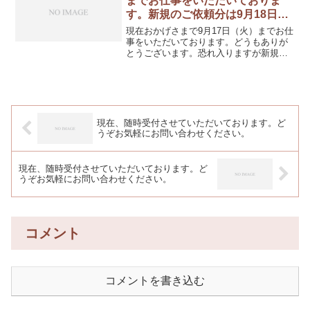
までお仕事をいただいておりま
す。新規のご依頼分は9月18日
（水）以降からの作業になります
現在おかげさまで9月17日（火）までお仕
のでよろしくお願いいたします。
事をいただいております。どうもありが
とうございます。恐れ入りますが新規の
ご依頼分は9月18日（水）以降からの作業
になります。もしお仕事があるようでし
たら早めにご予約いただければ日程を押
さえて対応させて...
現在、随時受付させていただいております。ど
うぞお気軽にお問い合わせください。
現在、随時受付させていただいております。ど
うぞお気軽にお問い合わせください。
コメント
コメントを書き込む