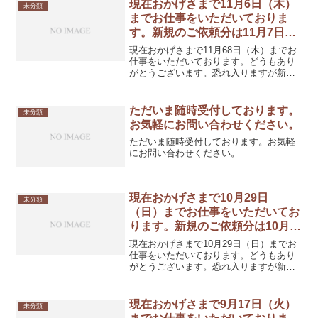
現在おかげさまで11月6日（木）
未分類
までお仕事をいただいておりま
す。新規のご依頼分は11月7日
（金）以降からの作業になります
現在おかげさまで11月68日（木）までお
のでよろしくお願いいたします。
仕事をいただいております。どうもあり
がとうございます。恐れ入りますが新規
のご依頼分は11月7日（金）以降からの作
業になります。もしお仕事があるようで
したら早めにご予約いただければ日程を
ただいま随時受付しております。
未分類
押さえて対応させ...
お気軽にお問い合わせください。
ただいま随時受付しております。お気軽
にお問い合わせください。
現在おかげさまで10月29日
未分類
（日）までお仕事をいただいてお
ります。新規のご依頼分は10月
30日（月）以降からの作業になり
現在おかげさまで10月29日（日）までお
ますのでよろしくお願いいたしま
仕事をいただいております。どうもあり
がとうございます。恐れ入りますが新規
す。
のご依頼分は10月30日（月）以降からの
作業になります。もしお仕事があるよう
でしたら早めにご予約いただければ日程
現在おかげさまで9月17日（火）
未分類
を押さえて対応さ...