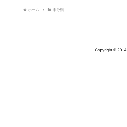
ホーム
未分類
Copyright © 