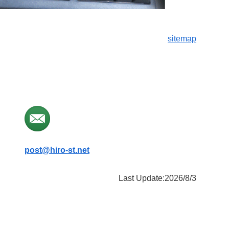
sitemap
post@hiro-st.net
Last Update:2026/8/3