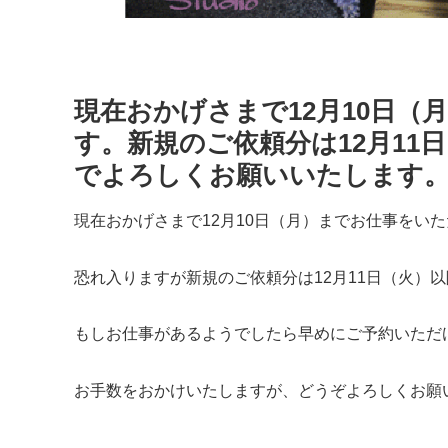
現在おかげさまで12月10日
す。新規のご依頼分は12月11
でよろしくお願いいたします
現在おかげさまで12月10日（月）までお仕事をい
恐れ入りますが新規のご依頼分は12月11日（火）
もしお仕事があるようでしたら早めにご予約いただ
お手数をおかけいたしますが、どうぞよろしくお願