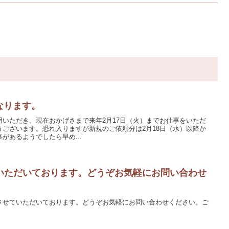
になります。
いただき、現在おかげさまで来年2月17日（火）までお仕事をいただ
ございます。恐れ入りますが新規のご依頼分は2月18日（水）以降か
があるようでしたら早め...
いただいております。どうぞお気軽にお問い合わせ
させていただいております。どうぞお気軽にお問い合わせください。ご
。