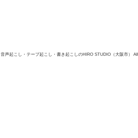
2014 音声起こし・テープ起こし・書き起こしのHIRO STUDIO（大阪市） All Rig