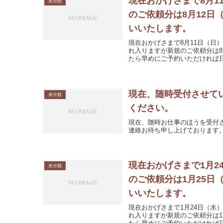
現在おかげさまで8月
未分類
のご依頼分は8月12
いいたします。
現在おかげさまで8月11日（日
れ入りますが新規のご依頼分は8
たら早めにご予約いただければ日
現在、随時受付させて
未分類
ください。
現在、随時お仕事のほうを受付
連絡お待ち申し上げております
現在おかげさまで1月
未分類
のご依頼分は1月25
いいたします。
現在おかげさまで1月24日（水
れ入りますが新規のご依頼分は1