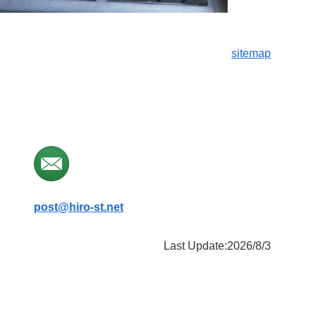
sitemap
post@hiro-st.net
Last Update:2026/8/3