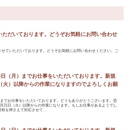
いただいております。どうぞお気軽にお問い合わせ
させていただいております。どうぞお気軽にお問い合わせください。ご
。
20日（月）までお仕事をいただいております。新規
日（火）以降からの作業になりますのでよろしくお願
）までお仕事をいただいております。どうもありがとうございます。恐
月21日（火）以降からの作業になります。もしお仕事があるようでし
程を押さえて対応させて...