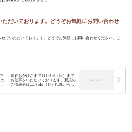
程を押さえて対応させて...
いただいております。どうぞお気軽にお問い合わせ
させていただいております。どうぞお気軽にお問い合わせください。ご
。
で
現在おかげさまで11月4日（日）まで
規の
お仕事をいただいております。新規の
の
ご依頼分は11月5日（月）以降からの
いい
作業になりますのでよろしくお願いい
たします。