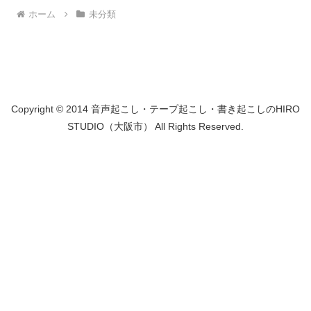
ホーム
未分類
Copyright © 2014 音声起こし・テープ起こし・書き起こしのHIRO
STUDIO（大阪市） All Rights Reserved.