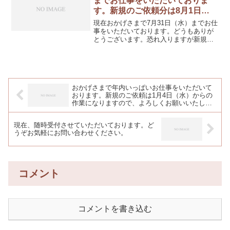
までお仕事をいただいておりま
す。新規のご依頼分は8月1日
（木）以降からの作業になります
現在おかげさまで7月31日（水）までお仕
のでよろしくお願いいたします。
事をいただいております。どうもありが
とうございます。恐れ入りますが新規の
ご依頼分は8月1日（木）以降からの作業
になります。もしお仕事があるようでし
たら早めにご予約いただければ日程を押
さえて対応させてい...
おかげさまで年内いっぱいお仕事をいただいて
おります。新規のご依頼は1月4日（水）からの
作業になりますので、よろしくお願いいたしま
す。
現在、随時受付させていただいております。ど
うぞお気軽にお問い合わせください。
コメント
コメントを書き込む