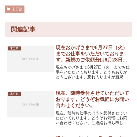
未分類
関連記事
現在おかげさまで6月27日（火）
未分類
までお仕事をいただいておりま
す。新規のご依頼分は6月28日
（水）以降からの作業になります
現在おかげさまで6月27日（火）までお仕
のでよろしくお願いいたします。
事をいただいております。どうもありが
とうございます。恐れ入りますが新規の
ご依頼分は６月28日（水）以降からの作
業になります。もしお仕事があるようで
したら早めにご予約いただければ日程を
現在、随時受付させていただいて
未分類
押さえて対応させて...
おります。どうぞお気軽にお問い
合わせください。
現在、随時お仕事のほうを受付させてい
ただいております。どうぞお気軽にお問
い合わせください。ご連絡お待ち申し上
げております。