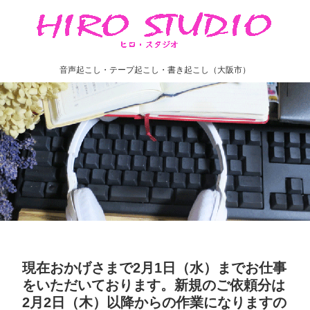
音声起こし・テープ起こし・書き起こし（大阪市）
現在おかげさまで2月1日（水）までお仕事
をいただいております。新規のご依頼分は
2月2日（木）以降からの作業になりますの