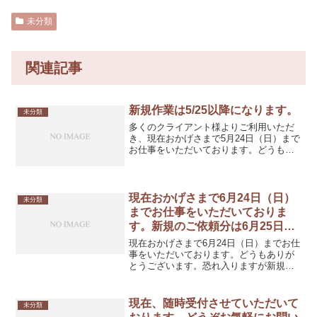
未分類
関連記事
新規作業は5/25以降になります。
未分類
多くのクライアント様よりご利用いただ
き、現在おかげさまで5月24日（日）まで
お仕事をいただいております。どうもあ
りがとうございます。恐れ入りますが新
規のご依頼分は5月25日（月）以降からの
作業になります。もしお仕事があるよう
でしたら早めにご...
現在おかげさまで6月24日（日）
未分類
までお仕事をいただいておりま
す。新規のご依頼分は6月25日
（月）以降からの作業になります
現在おかげさまで6月24日（日）までお仕
のでよろしくお願いいたします。
事をいただいております。どうもありが
とうございます。恐れ入りますが新規の
ご依頼分は6月25日（月）以降からの作業
になります。もしお仕事があるようでし
たら早めにご予約いただければ日程を押
現在、随時受付させていただいて
未分類
さえて対応させて...