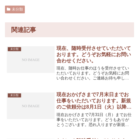
未分類
関連記事
現在、随時受付させていただいて
未分類
おります。どうぞお気軽にお問い
合わせください。
現在、随時お仕事のほうを受付させてい
ただいております。どうぞお気軽にお問
い合わせください。ご連絡お待ち申し上
げております。
現在おかげさまで7月末日までお
未分類
仕事をいただいております。新規
のご依頼分は8月1日（火）以降か
らの作業になりますのでよろしく
現在おかげさまで7月31日（月）までお仕
お願いいたします。
事をいただいております。どうもありが
とうございます。恐れ入りますが新規の
ご依頼分は8月1日（火）以降からの作業
になります。もしお仕事があるようでし