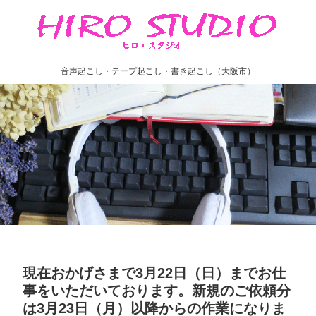
音声起こし・テープ起こし・書き起こし（大阪市）
現在おかげさまで3月22日（日）までお仕
事をいただいております。新規のご依頼分
は3月23日（月）以降からの作業になりま